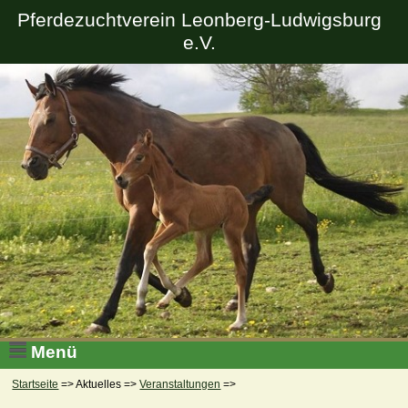
Pferdezuchtverein Leonberg-Ludwigsburg
e.V.
Menü
Startseite
=> Aktuelles =>
Veranstaltungen
=>