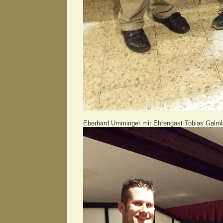
Eberhard Umminger mit Ehrengast Tobias Galm