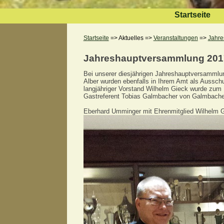
Startseite
Startseite
=> Aktuelles =>
Veranstaltungen
=>
Jahre
Jahreshauptversammlung 201
Bei unserer diesjährigen Jahreshauptversammlun
Alber wurden ebenfalls in Ihrem Amt als Aussch
langjähriger Vorstand Wilhelm Gieck wurde zum 
Gastreferent Tobias Galmbacher von Galmbacher 
Eberhard Umminger mit Ehrenmitglied Wilhelm 