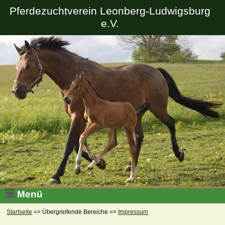
Pferdezuchtverein Leonberg-Ludwigsburg
e.V.
Menü
Startseite
=> Übergreifende Bereiche =>
Impressum